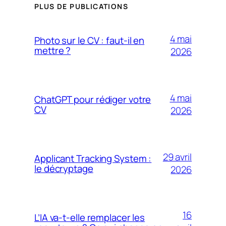
PLUS DE PUBLICATIONS
4 mai
Photo sur le CV : faut-il en
mettre ?
2026
4 mai
ChatGPT pour rédiger votre
CV
2026
29 avril
Applicant Tracking System :
le décryptage
2026
16
L’IA va-t-elle remplacer les