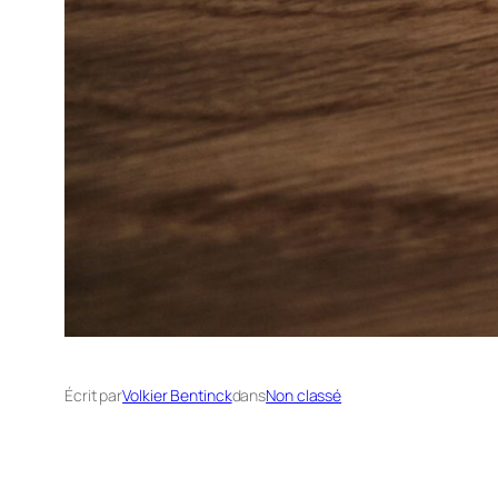
Écrit par
Volkier Bentinck
dans
Non classé