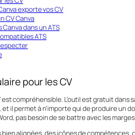
r les CV
Canva exporte vos CV
t un CV Canva
es Canva dans un ATS
 compatibles ATS
 respecter
e
laire pour les CV
V est compréhensible. L’outil est gratuit dans 
 et il permet à n’importe qui de produire un
Word, pas besoin de se battre avec les marges 
es bien alignées, des icônes de compétences, 