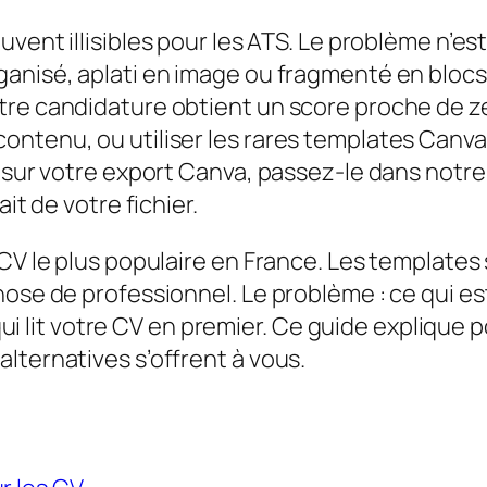
ent illisibles pour les ATS. Le problème n’est 
nisé, aplati en image ou fragmenté en blocs in
re candidature obtient un score proche de zér
ontenu, ou utiliser les rares templates Canv
e sur votre export Canva, passez-le dans notr
it de votre fichier.
CV le plus populaire en France. Les templates s
hose de professionnel. Le problème : ce qui 
t qui lit votre CV en premier. Ce guide expliqu
lternatives s’offrent à vous.