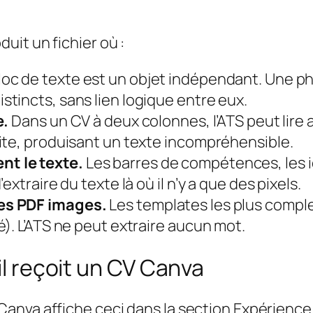
it un fichier où :
c de texte est un objet indépendant. Une phr
tincts, sans lien logique entre eux.
e.
Dans un CV à deux colonnes, l’ATS peut lire
ite, produisant un texte incompréhensible.
t le texte.
Les barres de compétences, les i
xtraire du texte là où il n’y a que des pixels.
es PDF images.
Les templates les plus comple
). L’ATS ne peut extraire aucun mot.
il reçoit un CV Canva
anva affiche ceci dans la section Expérience 