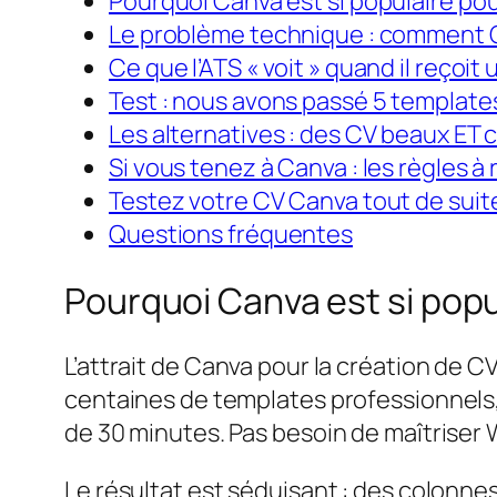
Pourquoi Canva est si populaire pou
Le problème technique : comment 
Ce que l’ATS « voit » quand il reçoi
Test : nous avons passé 5 templat
Les alternatives : des CV beaux ET
Si vous tenez à Canva : les règles à
Testez votre CV Canva tout de suit
Questions fréquentes
Pourquoi Canva est si popu
L’attrait de Canva pour la création de C
centaines de templates professionnels,
de 30 minutes. Pas besoin de maîtriser 
Le résultat est séduisant : des colonn