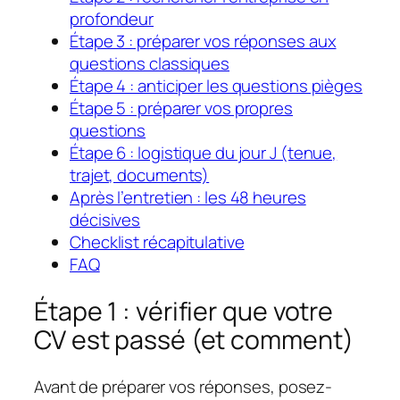
profondeur
Étape 3 : préparer vos réponses aux
questions classiques
Étape 4 : anticiper les questions pièges
Étape 5 : préparer vos propres
questions
Étape 6 : logistique du jour J (tenue,
trajet, documents)
Après l’entretien : les 48 heures
décisives
Checklist récapitulative
FAQ
Étape 1 : vérifier que votre
CV est passé (et comment)
Avant de préparer vos réponses, posez-