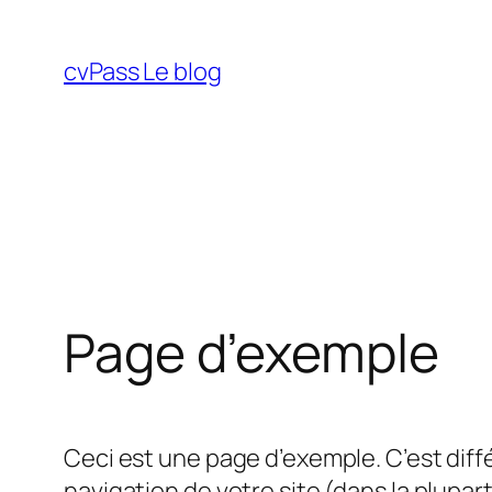
Aller
au
cvPass Le blog
contenu
Page d’exemple
Ceci est une page d’exemple. C’est diffé
navigation de votre site (dans la plupa